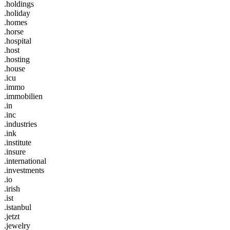
.holdings
.holiday
.homes
.horse
.hospital
.host
.hosting
.house
.icu
.immo
.immobilien
.in
.inc
.industries
.ink
.institute
.insure
.international
.investments
.io
.irish
.ist
.istanbul
.jetzt
.jewelry