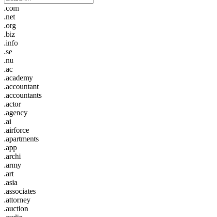
.com
.net
.org
.biz
.info
.se
.nu
.ac
.academy
.accountant
.accountants
.actor
.agency
.ai
.airforce
.apartments
.app
.archi
.army
.art
.asia
.associates
.attorney
.auction