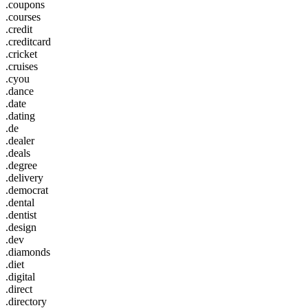
.coupons
.courses
.credit
.creditcard
.cricket
.cruises
.cyou
.dance
.date
.dating
.de
.dealer
.deals
.degree
.delivery
.democrat
.dental
.dentist
.design
.dev
.diamonds
.diet
.digital
.direct
.directory