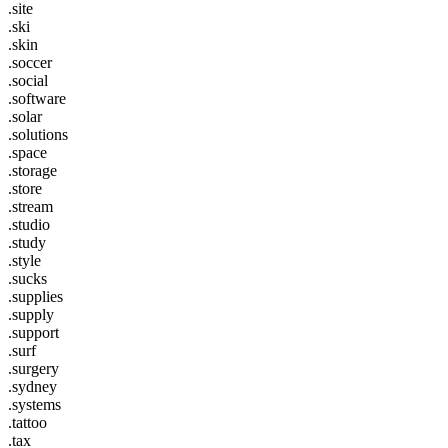
.site
.ski
.skin
.soccer
.social
.software
.solar
.solutions
.space
.storage
.store
.stream
.studio
.study
.style
.sucks
.supplies
.supply
.support
.surf
.surgery
.sydney
.systems
.tattoo
.tax