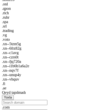
.onl
.qpon
.rich
.ruhr
.spa
.srl
.trading
.vg
.voto
.xn--5tzm5g
.xn--6frz82g
.xn--c1avg
.xn--czrs0t
.xn--fjq720a
.xn--i1b6b1a6a2e
.xn--nqv7f
.xn--unup4y
.xn--vhquv
.fi
.ae
Qeyd tapılmadı
Yoxla
.com