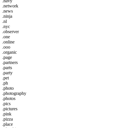
.navy
.network
.news
.ninja
.nl
.nyc
.observer
.one
.online
.ooo
.organic
.page
.partners
.parts
.party
.pet
.ph
.photo
.photography
.photos
.pics
.pictures
.pink
.pizza
.place