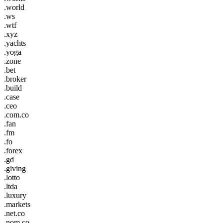
.world
.ws
.wtf
.xyz
.yachts
.yoga
.zone
.bet
.broker
.build
.case
.ceo
.com.co
.fan
.fm
.fo
.forex
.gd
.giving
.lotto
.ltda
.luxury
.markets
.net.co
.nom.co