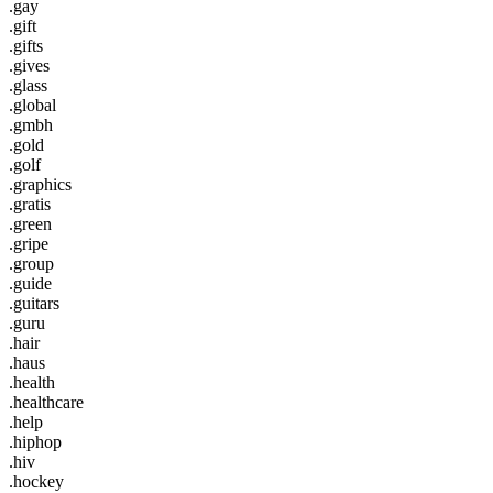
.gay
.gift
.gifts
.gives
.glass
.global
.gmbh
.gold
.golf
.graphics
.gratis
.green
.gripe
.group
.guide
.guitars
.guru
.hair
.haus
.health
.healthcare
.help
.hiphop
.hiv
.hockey