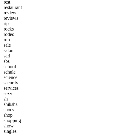
.rest
.restaurant
.review
.reviews
.rip
.rocks
.rodeo
.run
.sale
.salon
.sarl
.sbs
.school
.schule
.science
.security
.services
.sexy
.sh
.shiksha
.shoes
.shop
.shopping
.show
.singles