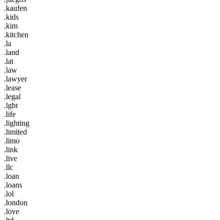
.kaufen
.kids
.kim
.kitchen
.la
.land
.lat
.law
.lawyer
.lease
.legal
.lgbt
.life
.lighting
.limited
.limo
.link
.live
.llc
.loan
.loans
.lol
.london
.love