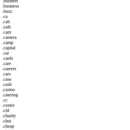
.builders
.business
.buzz
.ca
.cab
.cafe
.cam
.camera
.camp
.capital
.car
.cards
.care
.careers
.cars
.casa
.cash
.casino
.catering
.cc
.center
.cfd
.charity
.chat
.cheap