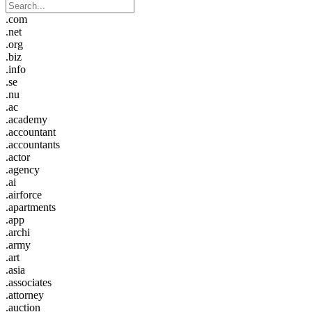
.com
.net
.org
.biz
.info
.se
.nu
.ac
.academy
.accountant
.accountants
.actor
.agency
.ai
.airforce
.apartments
.app
.archi
.army
.art
.asia
.associates
.attorney
.auction