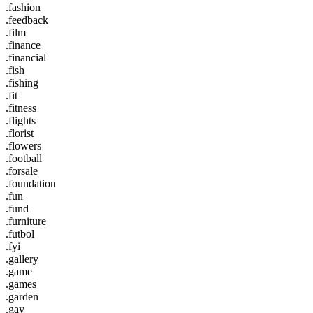
.fashion
.feedback
.film
.finance
.financial
.fish
.fishing
.fit
.fitness
.flights
.florist
.flowers
.football
.forsale
.foundation
.fun
.fund
.furniture
.futbol
.fyi
.gallery
.game
.games
.garden
.gay