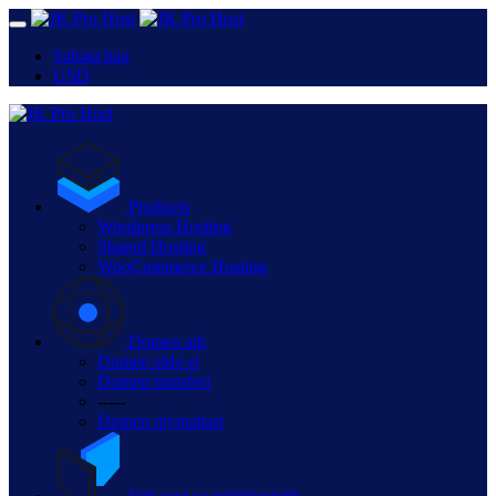
Səbətə bax
USD
Products
Wordpress Hosting
Shared Hosting
WooCommerce Hosting
Domen adı
Domen əldə et
Domen transferi
-----
Domen qiymətləri