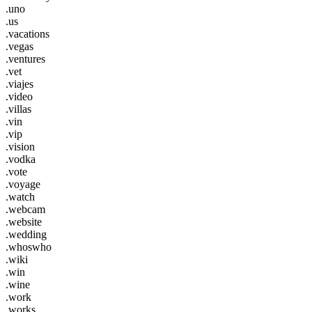
.uno
.us
.vacations
.vegas
.ventures
.vet
.viajes
.video
.villas
.vin
.vip
.vision
.vodka
.vote
.voyage
.watch
.webcam
.website
.wedding
.whoswho
.wiki
.win
.wine
.work
.works