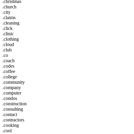
.christmas
.church
.city
.claims
.cleaning
.click
.clinic
.clothing
.cloud
.club
.co
.coach
.codes
.coffee
.college
.community
.company
.computer
.condos
.construction
.consulting
.contact
.contractors
.cooking
.cool