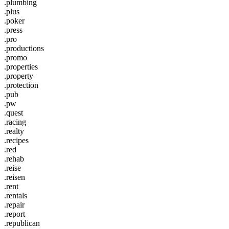
.plumbing
.plus
.poker
.press
.pro
.productions
.promo
.properties
.property
.protection
.pub
.pw
.quest
.racing
.realty
.recipes
.red
.rehab
.reise
.reisen
.rent
.rentals
.repair
.report
.republican