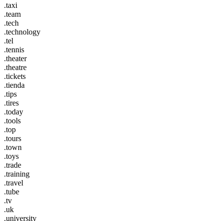
.taxi
.team
.tech
.technology
.tel
.tennis
.theater
.theatre
.tickets
.tienda
.tips
.tires
.today
.tools
.top
.tours
.town
.toys
.trade
.training
.travel
.tube
.tv
.uk
.university