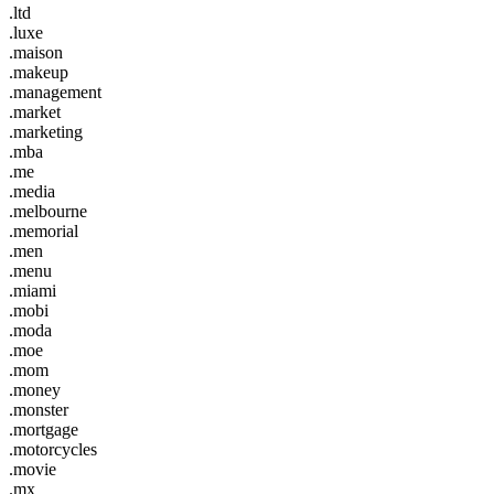
.ltd
.luxe
.maison
.makeup
.management
.market
.marketing
.mba
.me
.media
.melbourne
.memorial
.men
.menu
.miami
.mobi
.moda
.moe
.mom
.money
.monster
.mortgage
.motorcycles
.movie
.mx