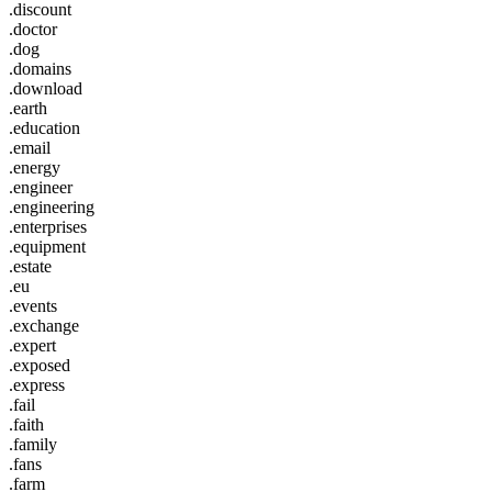
.discount
.doctor
.dog
.domains
.download
.earth
.education
.email
.energy
.engineer
.engineering
.enterprises
.equipment
.estate
.eu
.events
.exchange
.expert
.exposed
.express
.fail
.faith
.family
.fans
.farm