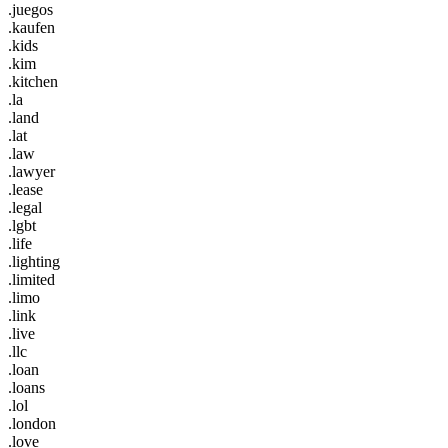
.juegos
.kaufen
.kids
.kim
.kitchen
.la
.land
.lat
.law
.lawyer
.lease
.legal
.lgbt
.life
.lighting
.limited
.limo
.link
.live
.llc
.loan
.loans
.lol
.london
.love