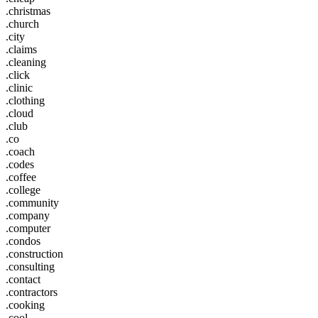
.christmas
.church
.city
.claims
.cleaning
.click
.clinic
.clothing
.cloud
.club
.co
.coach
.codes
.coffee
.college
.community
.company
.computer
.condos
.construction
.consulting
.contact
.contractors
.cooking
.cool