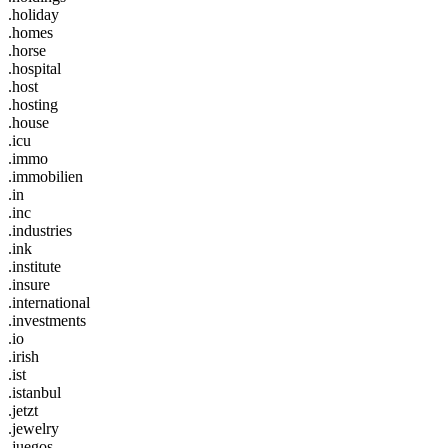
.holiday
.homes
.horse
.hospital
.host
.hosting
.house
.icu
.immo
.immobilien
.in
.inc
.industries
.ink
.institute
.insure
.international
.investments
.io
.irish
.ist
.istanbul
.jetzt
.jewelry
.juegos