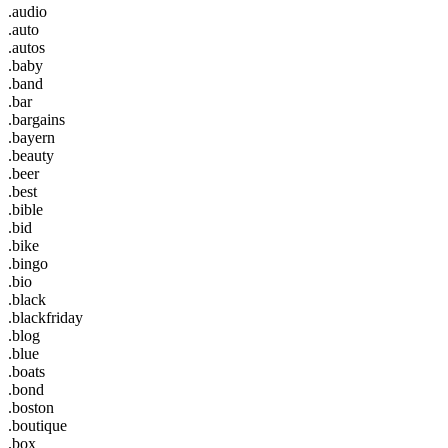
.audio
.auto
.autos
.baby
.band
.bar
.bargains
.bayern
.beauty
.beer
.best
.bible
.bid
.bike
.bingo
.bio
.black
.blackfriday
.blog
.blue
.boats
.bond
.boston
.boutique
.box