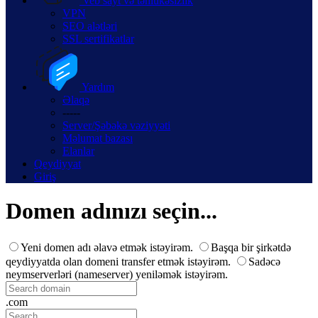
Veb sayt və təhlükəsizlik
VPN
SEO alətləri
SSL sertifikatlar
Yardım
Əlaqə
-----
Server/Şəbəkə vəziyyəti
Məlumat bazası
Elanlar
Qeydiyyat
Giriş
Domen adınızı seçin...
Yeni domen adı əlavə etmək istəyirəm.
Başqa bir şirkətdə
qeydiyyatda olan domeni transfer etmək istəyirəm.
Sadəcə
neymserverləri (nameserver) yeniləmək istəyirəm.
.com