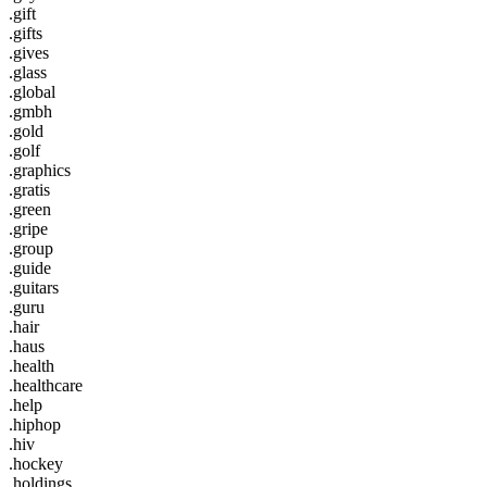
.gift
.gifts
.gives
.glass
.global
.gmbh
.gold
.golf
.graphics
.gratis
.green
.gripe
.group
.guide
.guitars
.guru
.hair
.haus
.health
.healthcare
.help
.hiphop
.hiv
.hockey
.holdings