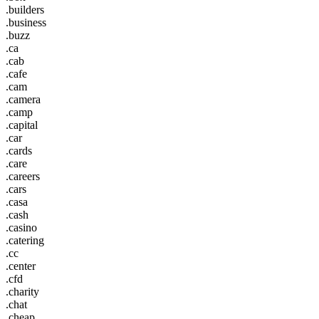
.builders
.business
.buzz
.ca
.cab
.cafe
.cam
.camera
.camp
.capital
.car
.cards
.care
.careers
.cars
.casa
.cash
.casino
.catering
.cc
.center
.cfd
.charity
.chat
.cheap