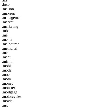
.ltd
.luxe
.maison
.makeup
.management
.market
.marketing
.mba
.me
.media
.melbourne
.memorial
.men
.menu
.miami
.mobi
.moda
.moe
.mom
.money
.monster
.mortgage
.motorcycles
.movie
.mx