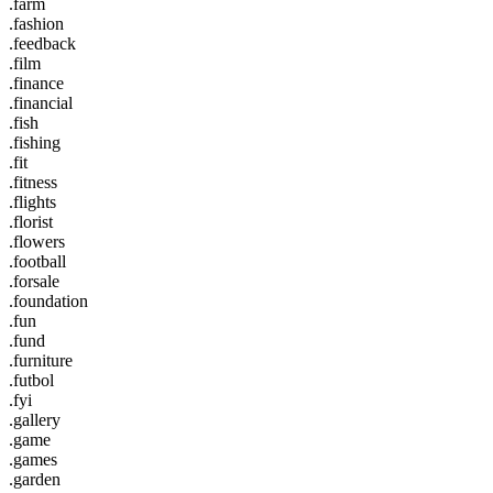
.farm
.fashion
.feedback
.film
.finance
.financial
.fish
.fishing
.fit
.fitness
.flights
.florist
.flowers
.football
.forsale
.foundation
.fun
.fund
.furniture
.futbol
.fyi
.gallery
.game
.games
.garden