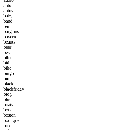
.audio
.auto
.autos
.baby
.band
.bar
.bargains
.bayern
.beauty
.beer
.best
.bible
.bid
.bike
.bingo
.bio
.black
.blackfriday
.blog
.blue
.boats
.bond
.boston
.boutique
.box