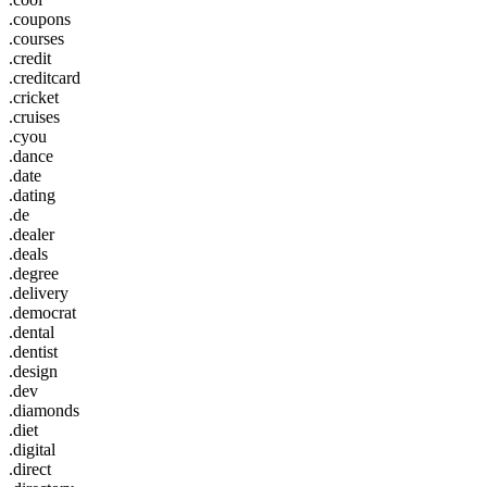
.coupons
.courses
.credit
.creditcard
.cricket
.cruises
.cyou
.dance
.date
.dating
.de
.dealer
.deals
.degree
.delivery
.democrat
.dental
.dentist
.design
.dev
.diamonds
.diet
.digital
.direct