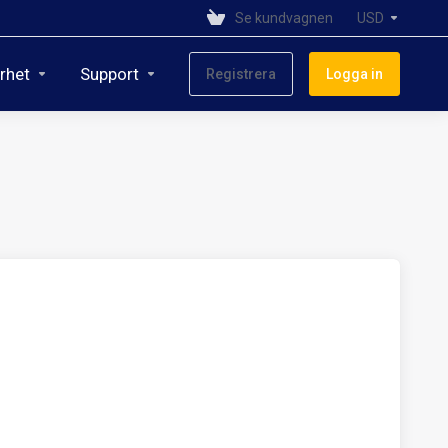
Se kundvagnen
USD
rhet
Support
Registrera
Logga in