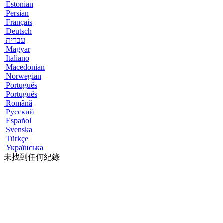
Estonian
Persian
Français
Deutsch
עברית
Magyar
Italiano
Macedonian
Norwegian
Português
Português
Română
Русский
Español
Svenska
Türkçe
Українська
未找到任何紀錄