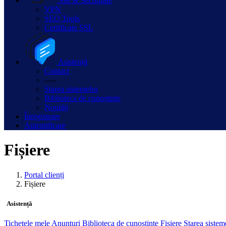
Site & Securitate
VPN
SEO Tools
Certificate SSL
Asistență
Contact
-----
Starea sistemelor
Biblioteca de cunoștințe
Noutăți
Înregistrare
Autentificare
Fișiere
Portal clienți
Fișiere
Asistență
Tichetele mele
Anunțuri
Biblioteca de cunoștințe
Fișiere
Starea siste