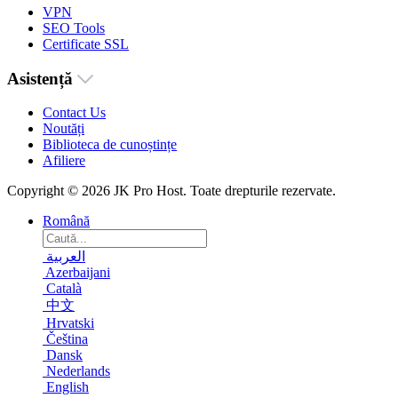
VPN
SEO Tools
Certificate SSL
Asistență
Contact Us
Noutăți
Biblioteca de cunoștințe
Afiliere
Copyright © 2026 JK Pro Host. Toate drepturile rezervate.
Română
العربية
Azerbaijani
Català
中文
Hrvatski
Čeština
Dansk
Nederlands
English