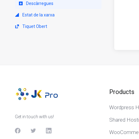
Descàrregues
Estat de la xarxa
Tiquet Obert
Products
Wordpress H
Get in touch with us!
Shared Host
WooCommerc