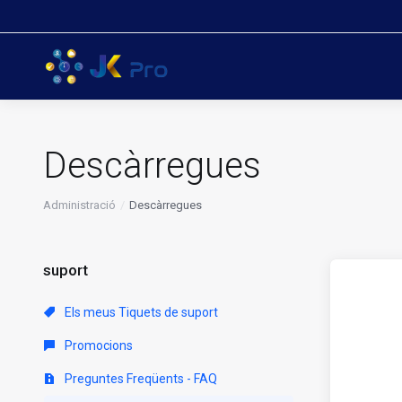
Descàrregues
Administració
Descàrregues
suport
Els meus Tiquets de suport
Promocions
Preguntes Freqüents - FAQ