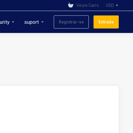
Veure Carro
USD
urity
suport
Registrar-se
Entrada