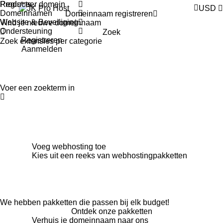
Products
Registreer domein
USD
Domeinnamen
Domeinnaam registreren
Website & Beveiliging
Ondersteuning
Zoek
Registreren
Zoek extensies per categorie
Aanmelden
Voeg webhosting toe
Kies uit een reeks van webhostingpakketten
We hebben pakketten die passen bij elk budget!
Ontdek onze pakketten
Verhuis je domeinnaam naar ons